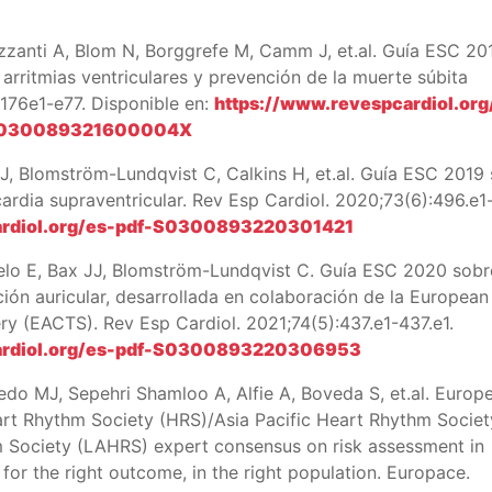
zzanti A, Blom N, Borggrefe M, Camm J, et.al. Guía ESC 20
arritmias ventriculares y prevención de la muerte súbita
:176e1-e77. Disponible en:
https://www.revespcardiol.org
o-S030089321600004X
 JJ, Blomström-Lundqvist C, Calkins H, et.al. Guía ESC 2019
cardia supraventricular. Rev Esp Cardiol. 2020;73(6):496.e1
ardiol.org/es-pdf-S0300893220301421
belo E, Bax JJ, Blomström-Lundqvist C. Guía ESC 2020 sobr
ación auricular, desarrollada en colaboración de la European
ry (EACTS). Rev Esp Cardiol. 2021;74(5):437.e1-437.e1.
ardiol.org/es-pdf-S0300893220306953
iredo MJ, Sepehri Shamloo A, Alfie A, Boveda S, et.al. Europ
rt Rhythm Society (HRS)/Asia Pacific Heart Rhythm Societ
 Society (LAHRS) expert consensus on risk assessment in
 for the right outcome, in the right population. Europace.