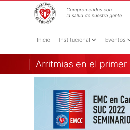
Pasar
Comprometidos con
al
la salud de nuestra gente
contenido
principal
Inicio
Institucional
Eventos
Arritmias en el primer