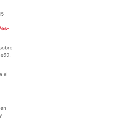
15
/es-
 sobre
-e60.
e el
ean
y