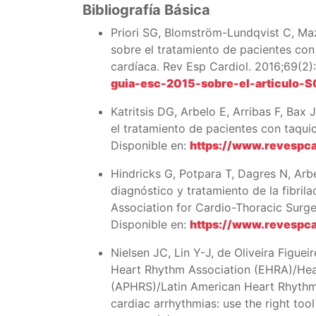
Bibliografía Básica
Priori SG, Blomström-Lundqvist C, Ma
sobre el tratamiento de pacientes con 
cardíaca. Rev Esp Cardiol. 2016;69(2)
guia-esc-2015-sobre-el-articul
Katritsis DG, Arbelo E, Arribas F, Bax
el tratamiento de pacientes con taqui
Disponible en:
https://www.revespc
Hindricks G, Potpara T, Dagres N, Ar
diagnóstico y tratamiento de la fibril
Association for Cardio-Thoracic Surge
Disponible en:
https://www.revespc
Nielsen JC, Lin Y-J, de Oliveira Figue
Heart Rhythm Association (EHRA)/Hea
(APHRS)/Latin American Heart Rhythm
cardiac arrhythmias: use the right tool