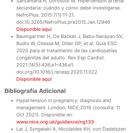
Santamaría R, Gorostidi M. Hipertensión arterial
secundaria: cuándo y cómo debe investigarse.
NefroPlus. 2015:7(1):11-21.
doi:10.3265/NefroPlus.pre2015.Jan.12946
Disponible aquí
Baumgartner H, De Backer J, Babu-Narayan SV,
Budts W, Chessa M, Diller GP, et.al. Guía ESC
2020 para el tratamiento de las cardiopatías
congénitas del adulto. Rev Esp Cardiol.
2021;74(5):436.e1–436.e1.
doi.org/10.1016/j.recesp.2020.11.022
Disponible aquí
Bibliografía Adicional
Hypertension in pregnancy: diagnosis and
management. London: NICE;2019 (consulta: 11
Oct 2021). Disponible en:
www.nice.org.uk/guidance/ng133
Lai J, Syngelaki A, Nicolaides KH, von Dadelszen