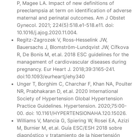
P, Magee LA. Impact of new definitions of
preeclampsia at term on identification of adverse
maternal and perinatal outcomes. Am J Obstet
Gynecol. 2021; 224(5):518.e1-518.e11. doi:
10.1016/j.ajog.2020.11.004.
Regitz-Zagrozek V, Ross-Hesselink JW,
Bauersachs J, Blomström-Lundqvist JW, Cífkova
R, De Bonis M, et.al. 2018 ESC guidelines for the
management of cardiovascular diseases during
pregnancy. Eur Heart J. 2018;39:3165-241.
doi:10.1093/eurheartj/ehy340
Unger T, Borghim C, Charchar F, Khan NA, Poulter
NR, Prabhakaran D, et.al. 2020 International
Society of Hypertension Global Hypertension
Practice Guidelines. Hypertension. 2020;75:00-
00. doi: 10.1161/HYPERTENSIONAHA.120.15026.
Williams V, Mancia G, Spiering W, Rosei EA, Azizi
M, Burnier M, et.al. Guía ESC/ESH 2018 sobre
diagnóstico y tratamiento de la hipertensión