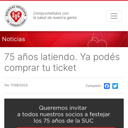
Pasar
al
Comprometidos con
contenido
la salud de nuestra gente
principal
Noticias
75 años latiendo. Ya podés
comprar tu ticket
Vie. 11/08/2023
Compartir:
Facebook
Twitte