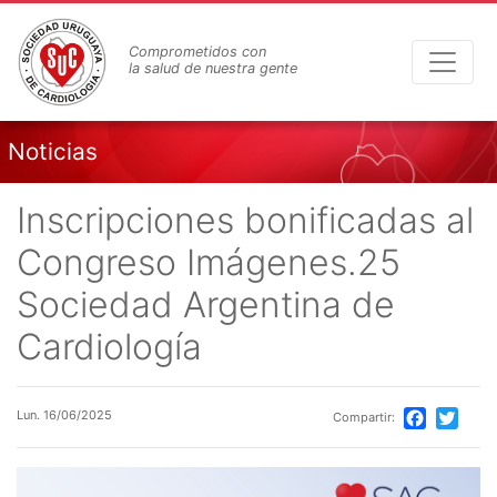
Pasar
al
Comprometidos con
contenido
la salud de nuestra gente
principal
Noticias
Inscripciones bonificadas al
Congreso Imágenes.25
Sociedad Argentina de
Cardiología
Lun. 16/06/2025
Compartir:
Facebook
Twitte