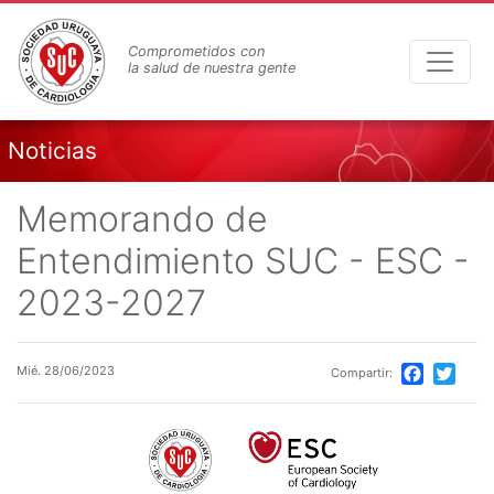
Pasar
al
Comprometidos con
contenido
la salud de nuestra gente
principal
Noticias
Memorando de
Entendimiento SUC - ESC -
2023-2027
Mié. 28/06/2023
Compartir:
Facebook
Twitte