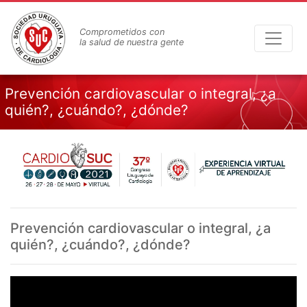
Pasar
al
Comprometidos con
contenido
la salud de nuestra gente
principal
Prevención cardiovascular o integral, ¿a
quién?, ¿cuándo?, ¿dónde?
Prevención cardiovascular o integral, ¿a
quién?, ¿cuándo?, ¿dónde?