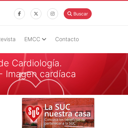
Buscar
evista
EMCC
Contacto
de Cardiología.
- Imagen cardíaca