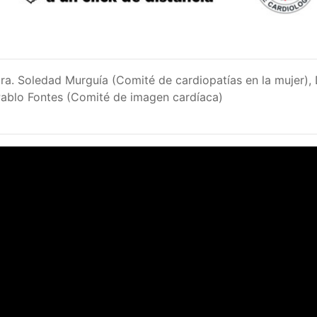
ra. Soledad Murguía (Comité de cardiopatías en la mujer), 
Pablo Fontes (Comité de imagen cardíaca)