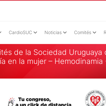
CardioSUC
Noticias
Comités
R
tés de la Sociedad Uruguaya 
ía en la mujer – Hemodinamia 