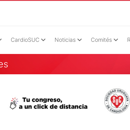
CardioSUC
Noticias
Comités
R
es