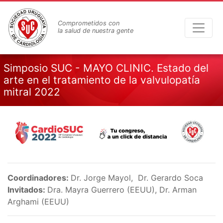
Pasar
al
Comprometidos con
contenido
la salud de nuestra gente
principal
Simposio SUC - MAYO CLINIC. Estado del
arte en el tratamiento de la valvulopatía
mitral 2022
Coordinadores:
Dr. Jorge Mayol, Dr. Gerardo Soca
Invitados:
Dra. Mayra Guerrero (EEUU), Dr. Arman
Arghami (EEUU)