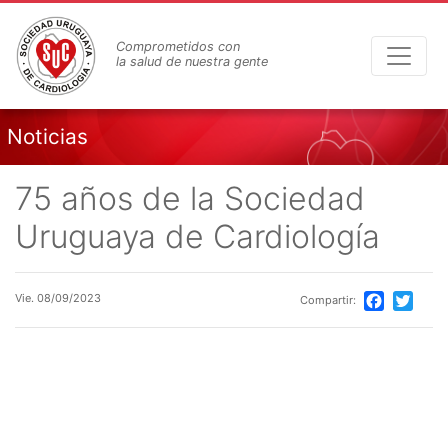
Pasar
al
Comprometidos con
contenido
la salud de nuestra gente
principal
Noticias
75 años de la Sociedad
Uruguaya de Cardiología
Vie. 08/09/2023
Compartir:
Facebook
Twitte