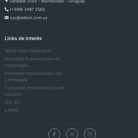
Garibaldi 2593 - Montevideo - Uruguay
(+598) 2487 2565
suc@adinet.com.uy
Links de Interés
World Heart Federation
Sociedad Sudamericana de
Cardiología
Sociedad Interamericana de
Cardiología
Fundación Interamericana del
Corazón
SOLACI
LAHRS