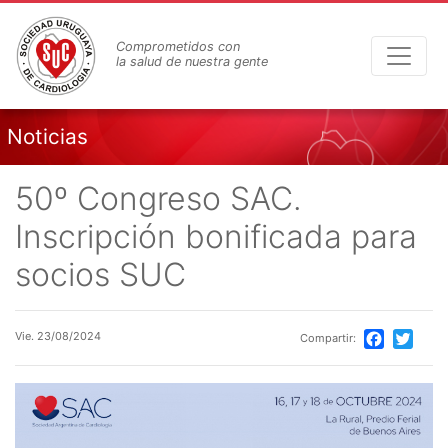
Pasar
al
Comprometidos con
contenido
la salud de nuestra gente
principal
Noticias
50º Congreso SAC.
Inscripción bonificada para
socios SUC
Vie. 23/08/2024
Compartir:
Facebook
Twitte