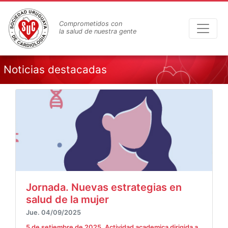
Pasar
al
Comprometidos con
contenido
la salud de nuestra gente
principal
Noticias destacadas
Jornada. Nuevas estrategias en
salud de la mujer
Jue. 04/09/2025
5 de setiembre de 2025. Actividad academica dirigida a