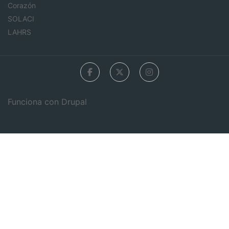
Corazón
SOLACI
LAHRS
Funciona con
Drupal